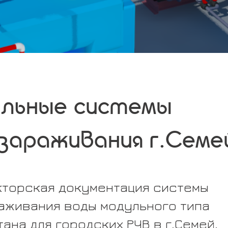
льные системы
зараживания г.Семе
кторская документация системы
аживания воды модульного типа
ана для городских РЧВ в г.Семей.