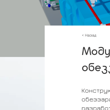
< Назад
Моду
обез
Констру
обеззар
разработ