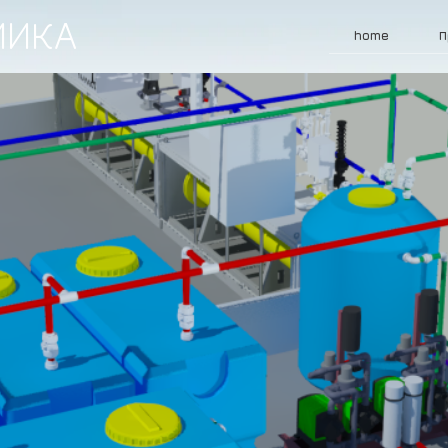
МИКА
home
П